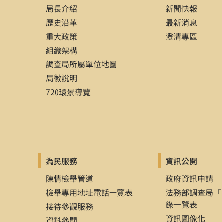
局長介紹
新聞快報
歷史沿革
最新消息
重大政策
澄清專區
組織架構
調查局所屬單位地圖
局徽說明
720環景導覽
為民服務
資訊公開
陳情檢舉管道
政府資訊申請
檢舉專用地址電話一覽表
法務部調查局「
錄一覽表
接待參觀服務
資訊圖像化
資料參閱