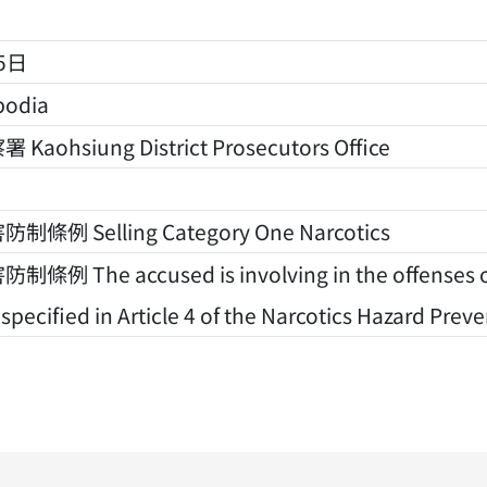
5日
odia
ohsiung District Prosecutors Office
例 Selling Category One Narcotics
 The accused is involving in the offenses of 
 specified in Article 4 of the Narcotics Hazard Preve