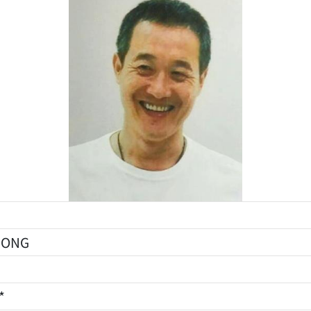
HONG
*