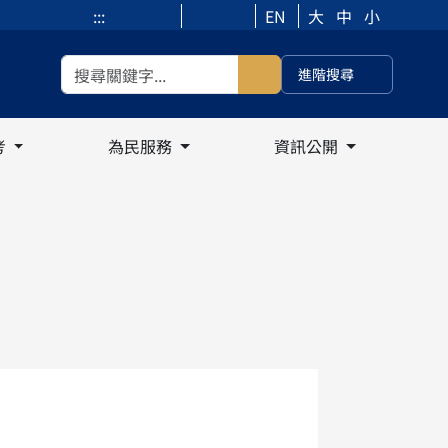
:::
EN
大
中
小
進階搜尋
考
為民服務
資訊公開