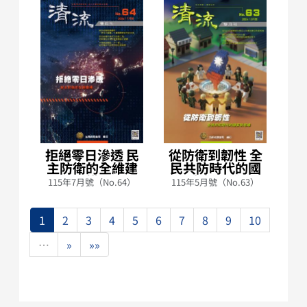
拒絕零日滲透 民
從防衛到韌性 全
A
主防衛的全維建
民共防時代的國
構
安新思維
115年7月號（No.64）
115年5月號（No.63）
1
1
2
3
4
5
6
7
8
9
10
…
»
»»