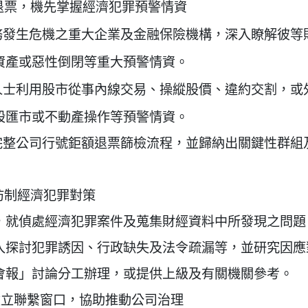
額退票，機先掌握經濟犯罪預警情資
財務發生危機之重大企業及金融保險機構，深入瞭解彼等
資產或惡性倒閉等重大預警情資。
人士利用股市從事內線交易、操縱股價、違約交割，或外
股匯市或不動產操作等預警情資。
立完整公司行號鉅額退票篩檢流程，並歸納出關鍵性群組
商防制經濟犯罪對策
，就偵處經濟犯罪案件及蒐集財經資料中所發現之問題
入探討犯罪誘因、行政缺失及法令疏漏等，並研究因應
會報」討論分工辦理，或提供上級及有關機關參考。
建立聯繫窗口，協助推動公司治理