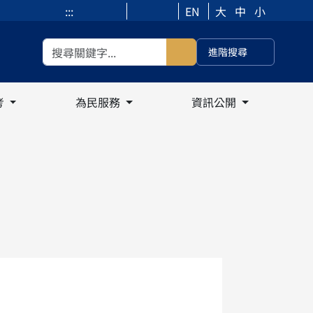
:::
EN
大
中
小
進階搜尋
考
為民服務
資訊公開