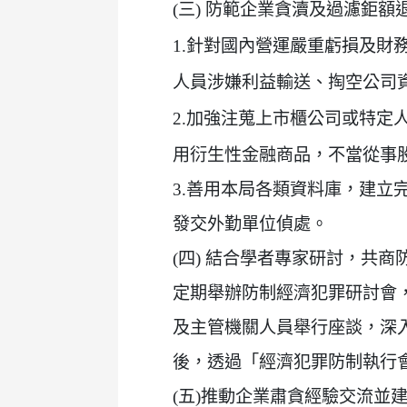
(三) 防範企業貪瀆及過濾鉅
1.針對國內營運嚴重虧損及
人員涉嫌利益輸送、掏空公司
2.加強注蒐上市櫃公司或特定
用衍生性金融商品，不當從事
3.善用本局各類資料庫，建
發交外勤單位偵處。
(四) 結合學者專家研討，共
定期舉辦防制經濟犯罪研討會
及主管機關人員舉行座談，深
後，透過「經濟犯罪防制執行
(五)推動企業肅貪經驗交流並