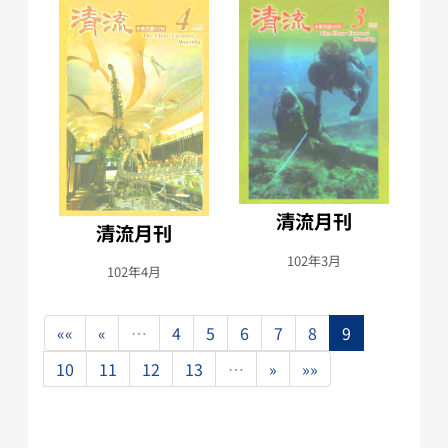
清流月刊
清流月刊
102年3月
102年4月
««
«
…
4
5
6
7
8
9
10
11
12
13
…
»
»»