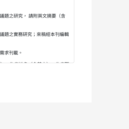
議題之研究， 請附英文摘要（含
議題之實務研究；來稿經本刊編輯
幅需求刊載。
英文）、作者姓名（含英文）、作者職
均依本刊稿費支給辦法支給稿費。
及註明字數（含圖表）。
錄用者將予通知，恕不退件；請勿
究中心聯網運用，並依政府出版品