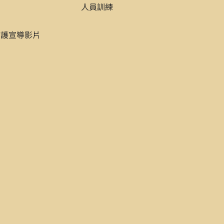
人員訓練
gram, Carnegie Endowment for
China）, PP. 9-18.
防護宣導影片
（2005年），頁6-11。
omics, Universty of
版。
/9/1, P. A17.