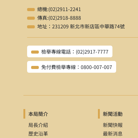
總機:(02)2911-2241
【例】 林山田，
刑法各罪論（下
傳真:(02)2918-8888
【例】Teresa Wright,
Accepting 
地址：231209 新北市新店區中華路74號
（二）
期刊
：（中外文期刊同此格
註釋格式：作者姓名，「篇名」，
檢舉專線電話：(02)2917-7777
【例】黃國昌，「美國法上總統之
免付費檢舉專線：0800-007-007
【例】Paul N. Stockton, “Reform
Quarterly
（Washington Dc）,
（三）
論文
：（中外文論文同此格
研討會論文
：作者姓名，「論文名
本局簡介
新聞活動
【例】張侃侃，「邊緣顯彰：賈樟
真理大學文化研究年會，2011
局長介紹
新聞快報
歷史沿革
最新消息
【例】Chu,Yun-Han,“Taiwan’s Dmoc