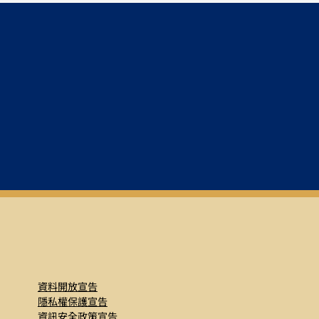
本刊決定刊稿時簽署，並隨同受領
ib.gov.tw
，電話：02-
章名稱則加引號（「」）。
凡外文
資料開放宣告
隱私權保護宣告
資訊安全政策宣告