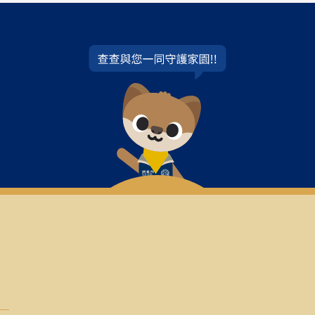
理流通利用，餘依《著作權法》相關規定辦理。著作權授權書於
新店區中生路40號 「展望與探索雜誌社」。或E-mail:
4d10@mj
《展望與探索》月刊註釋體例
—
文字與例樣
或句號之後。
文書籍、期刊、雜誌、報紙之名稱請用標楷粗黑體字
，所引之文
稱請用斜粗體字
，所引之文章名稱則加“ ”標記。
式如下：
式）
地：出版者，年月日），頁x-x。