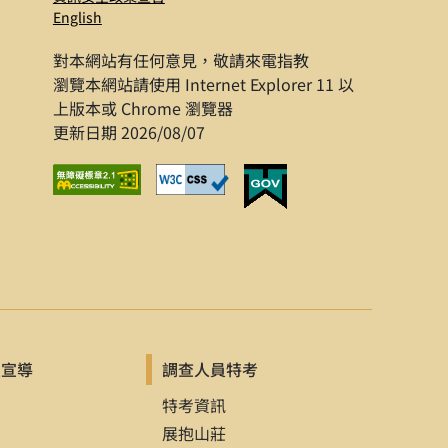
English
對本網站有任何意見，敬請來電指教
10）, pp. 100-101.
瀏覽本網站請使用 Internet Explorer 11 以
上版本或 Chrome 瀏覽器
更新日期 2026/08/07
7年1月），頁6。
ashington
x。
及宣導
調查人員特考
、科技與文化政治研討會（新北：
品
特考資訊
展抱山莊
Dvelomoents,”paper presented