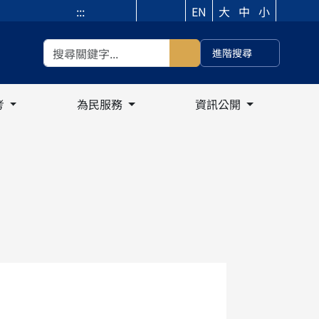
:::
EN
大
中
小
進階搜尋
考
為民服務
資訊公開