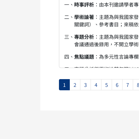
一、
時事評析
：由本刊邀請學者專
二、
學術論著
：主題為與我國家發
關鍵詞）、參考書目；來稿依
三、
專
題分析
：主題為與我國家發
會議通過後錄用，不開立學術
四、
焦點議題
：為多元性言論專欄，
五、專題分析與學術論著每篇以12
稱、300字以內摘要、4個
1
2
3
4
5
6
7
六、來稿請標明欲投欄目種類，全
七、本刊對來稿審閱（含雙向匿名
一稿多投。
八、來稿文責由作者負責，務請恪
九、經採用之文稿，全文另將公開