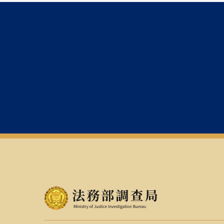
管理作業要點由文化部無償辦
稿費之帳戶號碼送本刊。
十、來稿請寄：【231206】新北市
22173485。
一、在文內之註釋，請標示在逗號
二、 無論在正文或註釋中，
凡中
書籍、期刊、雜誌、報紙之名
三、採頁下註，勿用夾註，註釋格
（一）
書籍
：（中外文書籍同此格
註釋格式：作者姓名，
書名
（出版