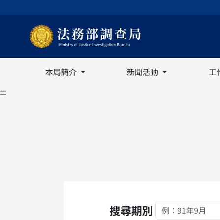
本局簡介
新聞活動
工
:::
搜尋期別