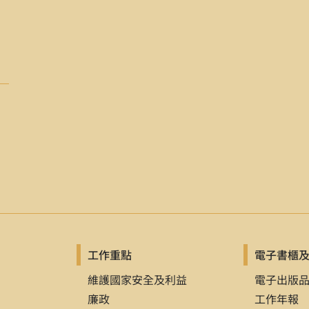
冊）
（臺北：元照出版社，2006年11月，修訂五版），頁29。
Authoritarianism
（California: Stanford University press, 20
式）
期刊雜誌名稱
（出版地），第x卷第x期（年月日），頁x-x。
豁免權與祕匿特權」，
月旦法學雜誌
（臺北），第140期（200
, don’t merge, The Homeland Security Council,”
The W
 Vol. 32, No. 1（January, 2009）, pp. 110-111.
式）
」，發表於xx研討會（舉辦地點：主辦單位，舉辦時間），頁x-
工作重點
電子書櫃
柯電影中社會弱勢群體的再現」，發表於嘿山寨‧慮消費：生態
年1月9日），頁6-11。
維護國家安全及利益
電子出版
廉政
工作年報
racy in Distress: Implications for Dmocracy Political 