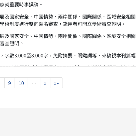
家就重要時事撰稿。
展及國家安全、中國情勢、兩岸關係、國際關係、區域安全相關
學術制度進行雙向匿名審查，錄用者可開立學術審查證明。
展及國家安全、中國情勢、兩岸關係、國際關係、區域安全相關
審查證明。
字數3,000至8,000字，免附摘要、關鍵詞等，來稿視本刊篇
,000字為原則（含註釋最多15,000字），請附論文題目（含
關鍵詞、標準註釋（採頁下註，請使用下列註釋體例）；刊登稿件
8
9
10
…
»
»»
文請以14號標楷體、行距25橫排直書；併附作者簡歷、電子檔
學術審查），有建議修改及潤稿權；另未符本刊主題範疇及未獲
遵《著作權法》相關規定。
傳輸於本刊網際網路，且授權國家圖書館及政治大學國際關係研