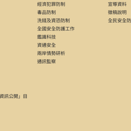
經濟犯罪防制
宣導資料
d? Analyzing the 2004 Presidental Election（DC：China Pro
毒品防制
徵稿說明
nd Cross-Strait Interflow Prospect Foundation , Republic of 
洗錢及資恐防制
全民安全
，學校系所碩/博士論文（年月），頁x。
全國安全防護工作
以上海市為例」，國立政治大學中山人文社會科學研究所博士論文
鑑識科技
資通安全
ys on Marital Births and Taxes,”Diss., Department of Ecn
兩岸情勢研析
1998）, P. 8.
通訊監察
式）
報紙名稱
（出版地，本地報免標示），年月日，第x版。
察工作時的講話」，
人民日報
（北京），2008年6月21日，第1
資訊公開」目
ame on US,”
South China Morning Post
（Hong Kong）, 2003
式）
名
（出版地：出版者，年月日），頁x。