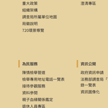
重大政策
澄清專區
at the Taiwan at Cross Roa
組織架構
International Peace, USA, a
調查局所屬單位地圖
學位論文
：作者姓名，「論文名」
局徽說明
【例】鈕則謙，「全球城市之建構：
720環景導覽
【例】Huang, Jr-Tsung,“Three Essa
Washington, Seattle , USA（
（四）
報刊
：（中外文報刊同此格
為民服務
資訊公開
註釋格式：作者姓名，「篇名」，
陳情檢舉管道
政府資訊申請
【例】胡錦濤，「在人民日報社考
檢舉專用地址電話一覽表
法務部調查局「
【例】Cheng, Joseph Y. S.,“Sh
錄一覽表
接待參觀服務
資訊圖像化
資料參閱
（五）
翻譯
：（中外文翻譯同此格
親子血緣關係鑑定
註釋格式：原作者全名，xx譯，
書
退休人員專區