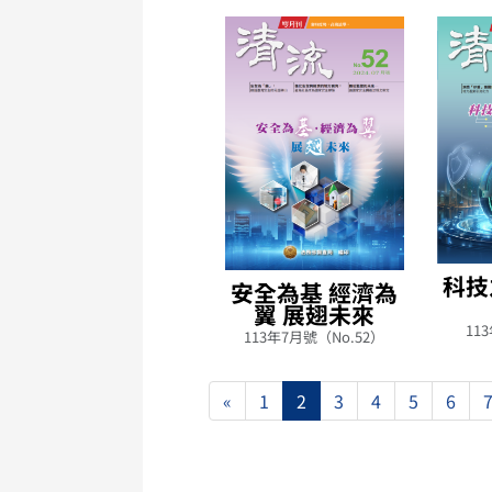
科技
安全為基 經濟為
翼 展翅未來
113
113年7月號（No.52）
«
1
2
3
4
5
6