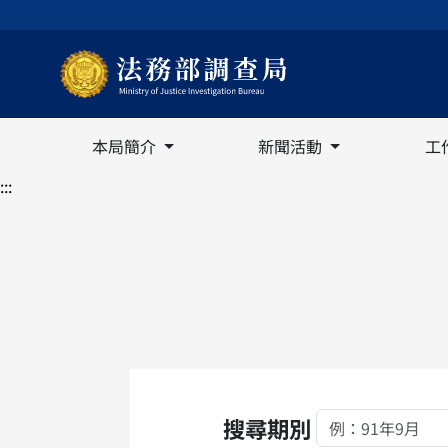
本局簡介
新聞活動
工
:::
搜尋期別