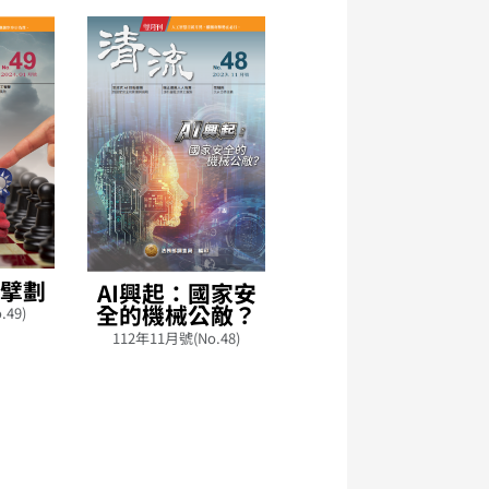
新擘劃
魔音蓋台 意圖融
AI興起：國家安
臺
全的機械公敵？
.49)
112年9月號(No.47)
112年11月號(No.48)