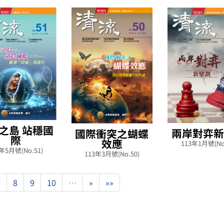
之島 站穩國
兩岸對弈
國際衝突之蝴蝶
際
效應
113年1月號(No
年5月號(No.51)
113年3月號(No.50)
7
8
9
10
…
»
»»