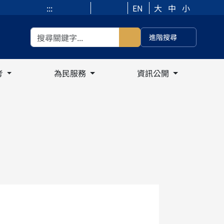
:::
EN
大
中
小
進階搜尋
考
為民服務
資訊公開