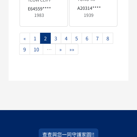
A20314****
E64559****
1983
1939
«
1
2
3
4
5
6
7
8
9
10
…
»
»»