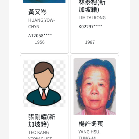
林泰榕(新
加坡籍)
黃又岑
LIM TAI RONG
HUANG,YOW-
K02297****
CHYN
A12058****
1956
1987
張剛耀(新
楊許冬蜜
加坡籍)
YANG HSU,
TEO KANG
TUNG-MI
YEOW CLIFF