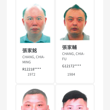
張家輔
張家銘
CHANG, CHIA-
CHANG, CHIA-
FU
MING
G12172****
R12218****
1972
1984