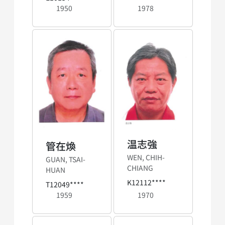
1950
1978
温志強
管在煥
WEN, CHIH-
GUAN, TSAI-
CHIANG
HUAN
K12112****
T12049****
1959
1970