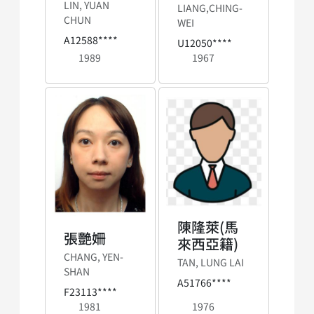
LIN, YUAN
LIANG,CHING-
CHUN
WEI
A12588****
U12050****
1989
1967
陳隆萊(馬
張艷姍
來西亞籍)
CHANG, YEN-
TAN, LUNG LAI
SHAN
A51766****
F23113****
1981
1976