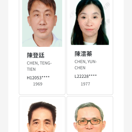
陳澐蓁
陳登廷
CHEN, YUN-
CHEN, TENG-
CHEN
TIEN
L22228****
H12053****
1969
1977