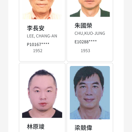
朱國榮
李長安
CHU,KUO-JUNG
LEE, CHANG-AN
E10288****
P10167****
1952
1953
林原竣
梁競偉