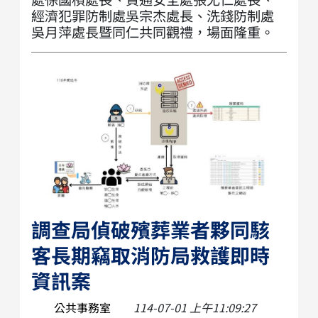
經濟犯罪防制處吳宗杰處長、洗錢防制處
吳月萍處長暨同仁共同觀禮，場面隆重。
調查局偵破殯葬業者夥同駭
客長期竊取消防局救護即時
資訊案
公共事務室
114-07-01 上午11:09:27