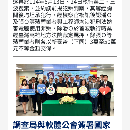
遂再於114年6月13日、24日執行第二、三
波搜索，並約談前揭犯嫌到案，其等經詢
問後均坦承犯行，經檢察官複訊後認潘Ｏ
及張Ｏ等殯葬業者與工程師均涉犯刑法妨
害電腦使用罪嫌，除潘Ｏ於首波執行時業
經臺灣高雄地方法院裁定羈押，餘張Ｏ等
殯葬業者則各以新臺幣（下同）3萬至50萬
元不等金額交保。
調查局與軟體公會簽署國家