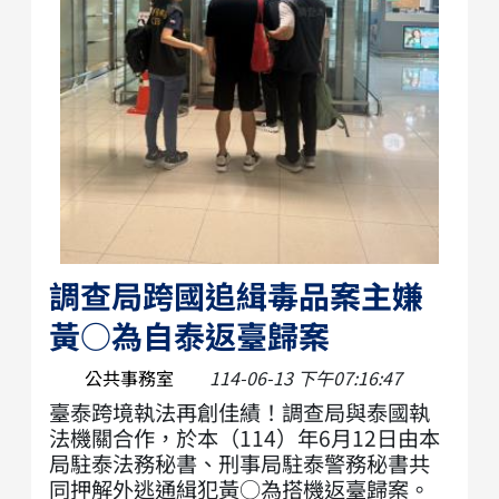
調查局跨國追緝毒品案主嫌
黃○為自泰返臺歸案
公共事務室
114-06-13 下午07:16:47
臺泰跨境執法再創佳績！調查局與泰國執
法機關合作，於本（114）年6月12日由本
局駐泰法務秘書、刑事局駐泰警務秘書共
同押解外逃通緝犯黃○為搭機返臺歸案。