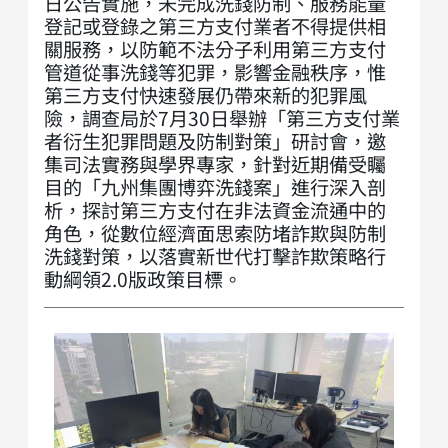
日公告實施，未完成洗錢防制、服務能量
登記或登錄之第三方支付業者不得提供相
關服務，以防範不法分子利用第三方支付
管道從事洗錢等犯罪，影響金融秩序，惟
第三方支付快速發展仍帶來新的犯罪風
險，調查局於7月30日舉辦「第三方支付業
者衍生犯罪問題及防制對策」研討會，邀
集司法實務與學界專家，針對近期備受矚
目的「九州集團博弈洗錢案」進行深入剖
析，探討第三方支付在非法資金流通中的
角色，從數位經濟面思索防堵詐欺與防制
洗錢對策，以落實新世代打擊詐欺策略行
動綱領2.0版政策目標。