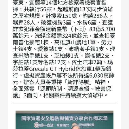
臺東、宜蘭等14個地方檢察署檢察官指
揮，共執行56案，超越前面13次同步偵辦
之歷次規模，計搜索151處，約談286人，
羈押28人，破獲機房3座、水房6座，查獲
詐欺犯罪金額達新臺幣（下同）83億5,700
萬餘元，洗錢金額達324億餘元，並查扣臺
南善化豪宅1棟、高雄旗山農地1筆、勞力
士錶4支、愛彼錶1支、沛納海手錶1支、理
查米勒手錶1支、芝柏錶1支、崑崙錶2支、
宇舶錶1支等名錶12支、賓士汽車2輛、瑪
莎拉蒂Grecale GT Hybrid休旅車1輛及銀
行、虛擬資產帳戶等不法所得達6,030萬餘
元，辦案人員將秉持「斬詐除騙」精神，
全面落實「源頭防制、溯源查緝、被害保
護」3面向，相關案件持續擴大偵辦中。