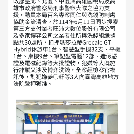
政部臺北、北區、中區與高雄國稅局及高
雄市政府警察局刑事警察大隊之協力支
援，動員本局百名專案同仁與洗錢防制處
協助金流清查，於114年6月11日同步搜索
第三方支付業者旺沛大數位股份有限公司
及多家博弈公司之業者住所與洗錢組織據
點共30處所，扣押瑪莎拉蒂Grecale GT
Hybrid休旅車1台、智慧型手機32支、平板
1台、桌機9台、筆記型電腦12部、造假憑
證及電磁紀錄等大批證物，犯嫌等人既施
行詐騙又涉及博弈洗錢，全案經檢察官複
訊後，對犯嫌姜○軒等3人向臺灣高雄地方
法院聲押獲准。