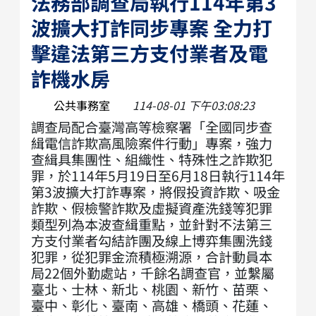
法務部調查局執行114年第3
波擴大打詐同步專案 全力打
擊違法第三方支付業者及電
詐機水房
公共事務室
114-08-01 下午03:08:23
調查局配合臺灣高等檢察署「全國同步查
緝電信詐欺高風險案件行動」專案，強力
查緝具集團性、組織性、特殊性之詐欺犯
罪，於114年5月19日至6月18日執行114年
第3波擴大打詐專案，將假投資詐欺、吸金
詐欺、假檢警詐欺及虛擬資產洗錢等犯罪
類型列為本波查緝重點，並針對不法第三
方支付業者勾結詐團及線上博弈集團洗錢
犯罪，從犯罪金流積極溯源，合計動員本
局22個外勤處站，千餘名調查官，並繫屬
臺北、士林、新北、桃園、新竹、苗栗、
臺中、彰化、臺南、高雄、橋頭、花蓮、