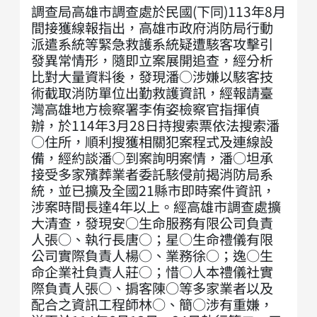
調查局高雄市調查處於民國(下同)113年8月
間接獲線報指出，高雄市政府消防局行動
派遣系統等緊急救護系統疑遭駭客攻擊引
發異常情形，隨即立案展開追查，經分析
比對大量資料後，發現潘○涉嫌以駭客技
術截取消防單位出勤救護資訊，經報請臺
灣高雄地方檢察署李侑姿檢察官指揮偵
辦，於114年3月28日持搜索票依法搜索潘
○住所，順利搜獲相關犯案程式及連線設
備，經約談潘○到案詢明案情，潘○坦承
接受多家殯葬業者委託駭侵前揭消防局系
統，並已擴及全國21縣市即時案件資訊，
涉案時間長達4年以上。經高雄市調查處擴
大清查，發現安○生命服務有限公司負責
人張○、執行長唐○；星○生命禮儀有限
公司實際負責人楊○、業務徐○；逸○生
命企業社負責人莊○；惜○人本禮儀社實
際負責人張○、掮客陳○等多家業者以及
配合之資訊工程師林○、簡○涉有重嫌，