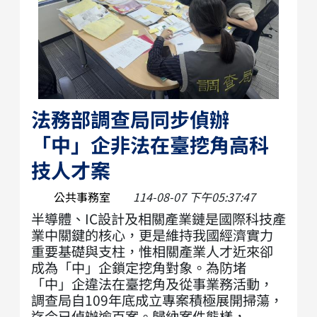
法務部調查局同步偵辦
「中」企非法在臺挖角高科
技人才案
公共事務室
114-08-07 下午05:37:47
半導體、IC設計及相關產業鏈是國際科技產
業中關鍵的核心，更是維持我國經濟實力
重要基礎與支柱，惟相關產業人才近來卻
成為「中」企鎖定挖角對象。為防堵
「中」企違法在臺挖角及從事業務活動，
調查局自109年底成立專案積極展開掃蕩，
迄今已偵辦逾百案。歸納案件態樣，