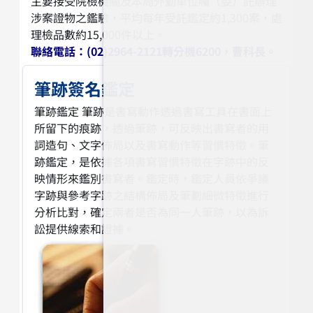
主要接受院檢機關及本局外勤單位囑（委）託辦理
涉案證物之鑑驗，平均每年受託鑑定約1,300案，處
理檢品數約15,000件以上。
聯絡電話：(02)2964-2121轉分機6200，曹科長。
筆跡簽名鑑定
筆跡鑑定 筆跡是書寫動作透過書寫工具在書面上
所留下的痕跡，透過筆跡，可反映出書寫者的用
詞造句、文字佈局以及書寫動作等習慣特徵。筆
跡鑑定，是依據各項書寫習慣特徵在字跡中的反
映情形來鑑別書寫者。鑑定時，鑑定人員依爭議
字跡與參考字跡之結構佈局及筆劃細微特徵進行
分析比對，確定兩者是否為同一人筆跡，以為訴
訟提供線索和證據。