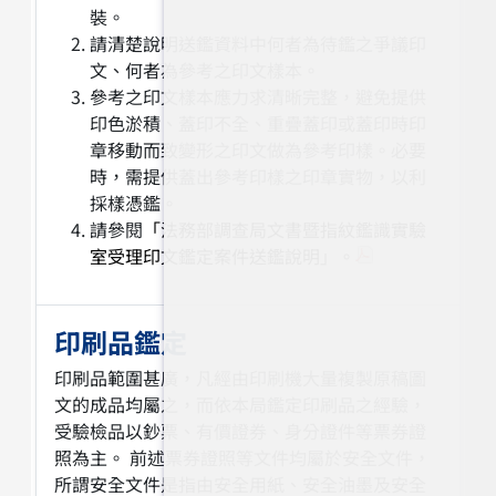
裝。
請清楚說明送鑑資料中何者為待鑑之爭議印
文、何者為參考之印文樣本。
參考之印文樣本應力求清晰完整，避免提供
印色淤積、蓋印不全、重疊蓋印或蓋印時印
章移動而致變形之印文做為參考印樣。必要
時，需提供蓋出參考印樣之印章實物，以利
採樣憑鑑。
請參閱
「法務部調查局文書暨指紋鑑識實驗
室受理印文鑑定案件送鑑說明」。
印刷品鑑定
印刷品範圍甚廣，凡經由印刷機大量複製原稿圖
文的成品均屬之，而依本局鑑定印刷品之經驗，
受驗檢品以鈔票、有價證券、身分證件等票券證
照為主。 前述票券證照等文件均屬於安全文件，
所謂安全文件是指由安全用紙、安全油墨及安全