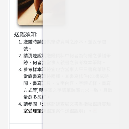
送鑑須知:
送鑑時請提供筆跡資料之原本，並妥予包
裝。
請清楚說明送鑑資料中何者為待鑑之爭議筆
跡、何者為當事人親書之參考樣本筆跡。
參考樣本筆跡宜包含當事人平日書寫筆跡及
當庭書寫筆跡兩種，其書寫條件(如:書寫時
間、書寫工具、文字內容、字體式樣、書寫
方式等)與待鑑之爭議筆跡應力求一致，且數
量愈多愈好。
請參閱
「法務部調查局文書暨指紋鑑識實驗
室受理筆跡鑑定案件送鑑說明」。