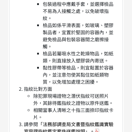
包裝過程中應戴手套，並選擇檢品
不易為人接觸之處，以免破壞指
紋。
檢品如係平滑表面，如玻璃、塑膠
製品者，宜置於堅固的容器內，並
避免檢品與包裝容器間之磨擦接
觸。
檢品若屬吸水性之乾燥物品，如紙
類，則直接放入塑膠袋內寄送。
黏性膠帶等檢品，則宜鬆置於容器
內，並注意勿使其黏住如紙類物
質，以免增加處理之困擾。
指紋比對方面
除犯罪現場證物之潛伏指紋可送照片
外，其餘待鑑指紋之證物以原件送鑑。
相關當事人清晰之十指三面捺印指紋卡
片。
請參閱
「法務部調查局文書暨指紋鑑識實驗
室受理指紋鑑定案件送鑑說明」。