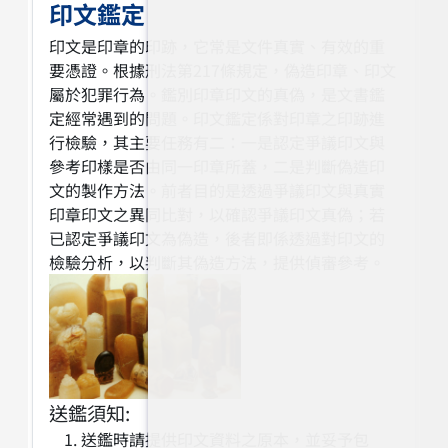
印文鑑定
印文是印章的印跡，它常是文件真實、有效的重
要憑證。根據刑法第217條規定，偽造印章、印文
屬於犯罪行為。鑑別印章印文的真偽，是文書鑑
定經常遇到的問題。印文鑑定係對印章之印跡進
行檢驗，其主要任務有二：一是認定爭議印文與
參考印樣是否由同一印章所蓋，二是判斷偽造印
文的製作方法。前者目的是透過爭議印文與真實
印章印文之異同比對，以確認爭議印文真偽；若
已認定爭議印文為偽造，後者即係透過對印文的
檢驗分析，以判斷其偽造方法，提供偵審參考。
送鑑須知:
送鑑時請提供印文資料之原本，並妥予包